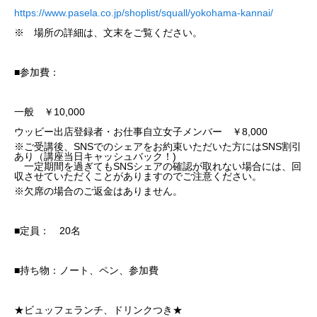
https://www.pasela.co.jp/shoplist/squall/yokohama-kannai/
※ 場所の詳細は、文末をご覧ください。
■参加費：
一般 ￥10,000
ウッビー出店登録者・お仕事自立女子メンバー ￥8,000
※ご受講後、SNSでのシェアをお約束いただいた方にはSNS割引
あり（講座当日キャッシュバック！)
一定期間を過ぎてもSNSシェアの確認が取れない場合には、回
収させていただくことがありますのでご注意ください。
※欠席の場合のご返金はありません。
■定員： 20名
■持ち物：ノート、ペン、参加費
★ビュッフェランチ、ドリンクつき★