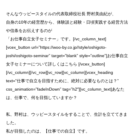
そんなウッビースタイルの代表取締役社長 野村美由紀が、
自身の10年の経営歴から、体験談と経験・日頃実践する経営方法
や信条をお伝えするのが
「お仕事自立女子セミナー」です。[/vc_column_text]
[vcex_button url=”https://woo-by.co.jp//style/oshigoto-
joshi/oshigoto-seminar” target=”blank” style=”outline”]お仕事自立
女子セミナーについて詳しくはこちら [/vcex_button]
[/vc_column][/vc_row][vc_row][vc_column][vcex_heading
text=”仕事で自立を目指すために、絶対に必要なものとは？”
css_animation=”fadeInDown” tag=”h2″][vc_column_text]あなた
は、仕事で、何を目指していますか？
私、野村は、ウッビースタイルをすることで、生計を立ててきま
した。
私が目指したのは、【仕事での自立】です。