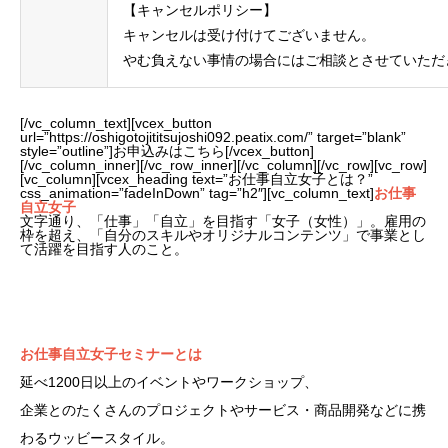
【キャンセルポリシー】
キャンセルは受け付けてございません。
やむ負えない事情の場合にはご相談とさせていただ
[/vc_column_text][vcex_button
url=”https://oshigotojititsujoshi092.peatix.com/” target=”blank”
style=”outline”]お申込みはこちら[/vcex_button]
[/vc_column_inner][/vc_row_inner][/vc_column][/vc_row][vc_row]
[vc_column][vcex_heading text=”お仕事自立女子とは？”
css_animation=”fadeInDown” tag=”h2″][vc_column_text]
お仕事
自立女子
文字通り、「仕事」「自立」を目指す「女子（女性）」。雇用の
枠を超え、「自分のスキルやオリジナルコンテンツ」で事業とし
て活躍を目指す人のこと。
お仕事自立女子セミナーとは
延べ1200日以上のイベントやワークショップ、
企業とのたくさんのプロジェクトやサービス・商品開発などに携
わるウッビースタイル。