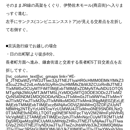
そのままJR線の高架をくぐり、伊勢佐木モール(商店街)へ入りま
っすぐ進む。
左手にサンクス(コンビニエンスストア)が見える交差点を左折し
て右側すぐ。
■京浜急行線でお越しの場合
・日の出町駅より徒歩8分。
長者町方面へ進み、鎌倉街道と交差する長者町5丁目交差点を左
折してすぐ。
[/vc_column_text][vc_gmaps link=”#E-
8_JTNDaWZyYW1lJTIwc3JjJTNEJTIyaHR0cHMlM0ElMkYlMkZ3
d3cuZ29vZ2xlLmNvbSUyRm1hcHMlMkZlbWJlZCUzRnBiJTNEJ
TIxMW0xOCUyMTFtMTIlMjExbTMlMjExZDMyNTAuNDU1OTQ5
MTgzNjk2MiUyMTJkMTM5LjYzMDQzMTQ3ODE3ODc2JTIxM2
QzNS40NDM1MDQ5ODAzNDcxJTIxMm0zJTIxMWYwJTIxMmY
wJTIxM2YwJTIxM20yJTIxMWkxMDI0JTIxMmk3NjglMjE0ZjEzLjE
lMjEzbTMlMjExbTIlMjExczB4NjAxODVjZjM4MmQ3ZDFjZiUyNT
NBMHg2NTEyYzU4NTcwYzU1MWU4JTIxMno0NE9SNDRLNzQ
0T3A0NE9xNDRLLTQ0Tzg0NE9FNXFpcTVyV2M2WmFpNVlhRj
VicVglMjE1ZTAlMjEzbTIlMjExc2phJTIxMnNqcCUyMTR2MTUzM
Dg5MDgwMzg0NCUyMiUyMHdpZHRoJTNEJTIyNjAwJTIyJTIwa
GVpZ2h0JTNEJTIyNDUwJTIyJTIwZnJhbWVib3JkZXIlM0QlMjIw
JTIyJTIwc3R5bGUlM0QlMjJib3JkZXIlM0EwJTIyJTIwYWxsb3dm