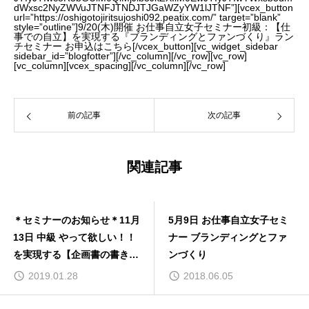
dWxsc2NyZWVuJTNFJTNDJTJGaWZyYW1lJTNF”][vcex_button
url=”https://oshigotojiritsujoshi092.peatix.com/” target=”blank”
style=”outline”]9/20(木)開催 お仕事自立女子セミナー初級：【仕
事での自立】を実現する『ブランディングとファンづくり』ラン
チセミナー お申込はこちら[/vcex_button][vc_widget_sidebar
sidebar_id=”blogfotter”][/vc_column][/vc_row][vc_row]
[vc_column][vcex_spacing][/vc_column][/vc_row]
前の記事
次の記事
関連記事
＊セミナーのお知らせ＊11月
5月9日 お仕事自立女子セミ
13日 中級 やって欲しい！！
ナー ブランディングとファ
を実現する【企画書の書き
ンづくり
方】
2019.01.28
2018.06.05