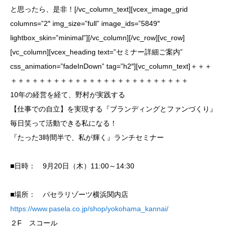
と思ったら、是非！[/vc_column_text][vcex_image_grid
columns=”2″ img_size=”full” image_ids=”5849″
lightbox_skin=”minimal”][/vc_column][/vc_row][vc_row]
[vc_column][vcex_heading text=”セミナー詳細ご案内”
css_animation=”fadeInDown” tag=”h2″][vc_column_text]＋＋＋
＋＋＋＋＋＋＋＋＋＋＋＋＋＋＋＋＋＋＋＋＋＋＋＋＋
10年の経営を経て、野村が実践する
【仕事での自立】を実現する『ブランディングとファンづくり』
毎日笑って活動できる私になる！
『たった3時間半で、私が輝く』ランチセミナー
■日時： 9月20日（木）11:00～14:30
■場所： パセラリゾーツ横浜関内店
https://www.pasela.co.jp/shop/yokohama_kannai/
２F スコール