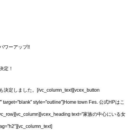
ワーアップ!!
決定！
。[/vc_column_text][vcex_button
i/” target=”blank” style=”outline”]Home town Fes. 公式HPはこ
ow][vc_row][vc_column][vcex_heading text=”家族の中心にいる女
=”h2″][vc_column_text]