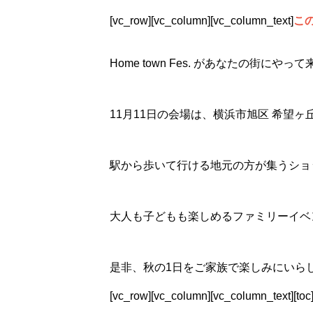
[vc_row][vc_column][vc_column_text]
こ
Home town Fes. があなたの街にやって来
11月11日の会場は、横浜市旭区 希望ヶ丘!
駅から歩いて行ける地元の方が集うショ
大人も子どもも楽しめるファミリーイベ
是非、秋の1日をご家族で楽しみにいらしてくださいね。[
[vc_row][vc_column][vc_column_text][toc