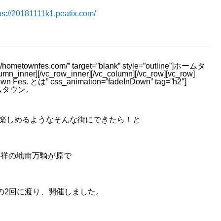
ps://20181111k1.peatix.com/
s://hometownfes.com/” target=”blank” style=”outline”]ホームタ
nner][/vc_row_inner][/vc_column][/vc_row][vc_row]
own Fes. とは” css_animation=”fadeInDown” tag=”h2″]
ームタウン。
楽しめるようなそんな街にできたら！と
発祥の地南万騎が原で
017年の2回に渡り、開催しました。