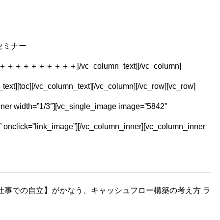
セミナー
＋＋＋[/vc_column_text][/vc_column]
ext][toc][/vc_column_text][/vc_column][/vc_row][vc_row]
ner width=”1/3″][vc_single_image image=”5842″
 onclick=”link_image”][/vc_column_inner][vc_column_inner
仕事での自立】がかなう、キャッシュフロー構築の考え方 ラン