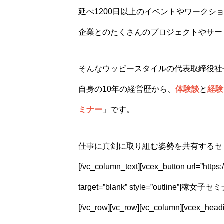
延べ1200日以上のイベントやワークシ
企業とのたくさんのプロジェクトやサー
そんなウッビースタイルの代表取締役社
自身の10年の経営歴から、
体験談
と
経験
ミナー
」です。
仕事に真剣に取り組む姿勢を共有するセ
[/vc_column_text][vcex_button url=”https:
target=”blank” style=”outline”]稼
[/vc_row][vc_row][vc_column][