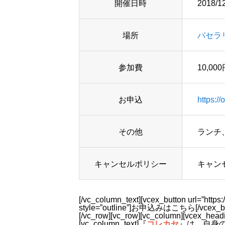
開催日時
2018/1
場所
パセラ
参加費
10,0
お申込
https://
その他
ランチ
キャンセルポリシー
キャン
[/vc_column_text][vcex_button url=”https:/
style=”outline”]お申込みはこちら[/vcex_butto
[/vc_row][vc_row][vc_column][vc
[vc_column_text]『
コレカセ
』は、自身