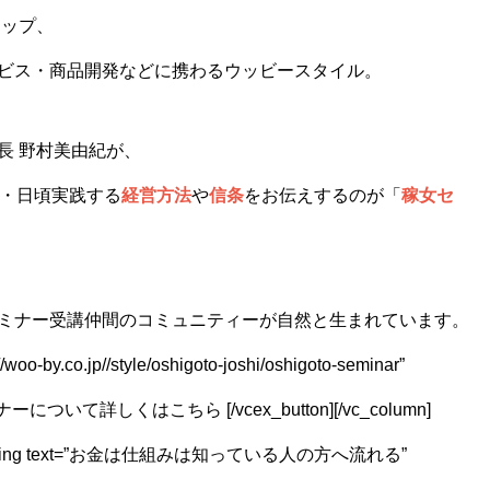
ョップ、
ビス・商品開発などに携わるウッビースタイル。
長 野村美由紀が、
・日頃実践する
経営方法
や
信条
をお伝えするのが「
稼女セ
ミナー受講仲間のコミュニティーが自然と生まれています。
//woo-by.co.jp//style/oshigoto-joshi/oshigoto-seminar”
女子セミナーについて詳しくはこちら [/vcex_button][/vc_column]
vcex_heading text=”お金は仕組みは知っている人の方へ流れる”