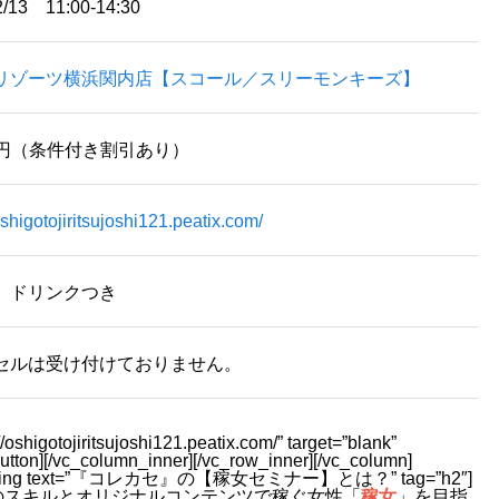
2/13 11:00-14:30
リゾーツ横浜関内店【スコール／スリーモンキーズ】
00円（条件付き割引あり）
oshigotojiritsujoshi121.peatix.com/
、ドリンクつき
セルは受け付けておりません。
/oshigotojiritsujoshi121.peatix.com/” target=”blank”
n][/vc_column_inner][/vc_row_inner][/vc_column]
ex_heading text=”『コレカセ』の【稼女セミナー】とは？” tag=”h2″]
のスキルとオリジナルコンテンツで稼ぐ女性「
稼女
」を目指