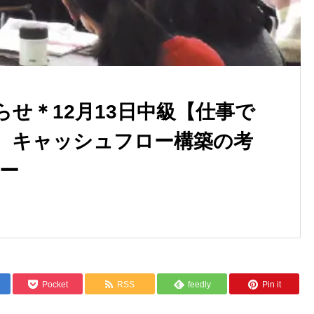
せ＊12月13日中級【仕事で
、キャッシュフロー構築の考
ナー
Pocket
RSS
feedly
Pin it