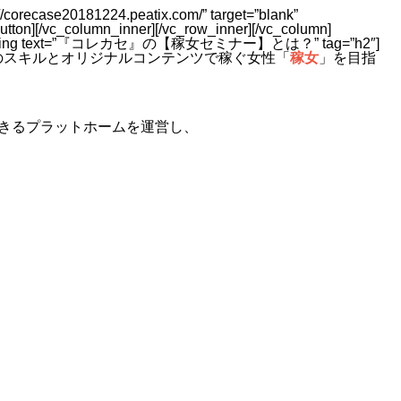
://corecase20181224.peatix.com/” target=”blank”
n][/vc_column_inner][/vc_row_inner][/vc_column]
ex_heading text=”『コレカセ』の【稼女セミナー】とは？” tag=”h2″]
のスキルとオリジナルコンテンツで稼ぐ女性「
稼女
」を目指
きるプラットホームを運営し、