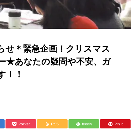
らせ＊緊急企画！クリスマス
ー★あなたの疑問や不安、ガ
す！！
Pocket
RSS
feedly
Pin it