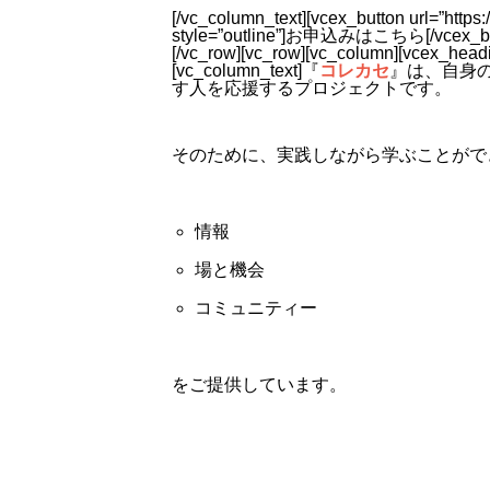
[/vc_column_text][vcex_button url=”https
style=”outline”]お申込みはこちら[/vcex_butto
[/vc_row][vc_row][vc_column][vc
[vc_column_text]『
コレカセ
』は、自身
す人を応援するプロジェクトです。
そのために、実践しながら学ぶことがで
情報
場と機会
コミュニティー
をご提供しています。