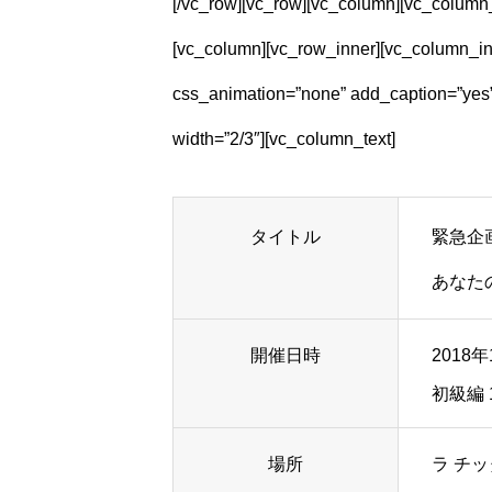
[/vc_row][vc_row][vc_column][vc_column_t
[vc_column][vc_row_inner][vc_column_in
css_animation=”none” add_caption=”yes”
width=”2/3″][vc_column_text]
タイトル
緊急企
あなた
開催日時
2018年
初級編 1
場所
ラ チッ