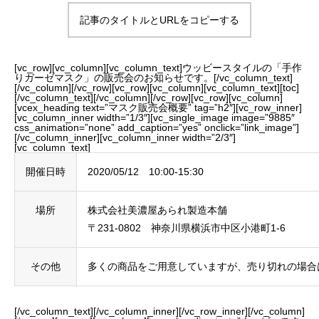
記事のタイトルとURLをコピーする
[vc_row][vc_column][vc_column_text]ウッビースタイルの「手作
りガーゼマスク」の販売会のお知らせです。[/vc_column_text]
[/vc_column][/vc_row][vc_row][vc_column][vc_column_text][toc]
[/vc_column_text][/vc_column][/vc_row][vc_row][vc_column]
[vcex_heading text=”マスク販売会概要” tag=”h2″][vc_row_inner]
[vc_column_inner width=”1/3″][vc_single_image image=”9885″
css_animation=”none” add_caption=”yes” onclick=”link_image”]
[/vc_column_inner][vc_column_inner width=”2/3″]
[vc_column_text]
開催日時
2020/05/12 10:00-15:30
場所
株式会社美濃屋あられ製造本舗
〒231-0802 神奈川県横浜市中区小港町1-6
その他
多くの商品をご用意していますが、売り切れの場合
[/vc_column_text][/vc_column_inner][/vc_row_inner][/vc_column]