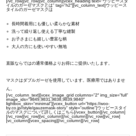
[/vc_row][vc_row][vc_column][vcex_heading text=”ウッビースタ
イルのガーゼマスクとは” tag=”h2″][vc_column_text]ウッビース
タイルのガーゼマスクは
長時間着用にも優しい柔らかな素材
洗って繰り返し使える丁寧な縫製
お子さまにも嬉しい豊富な柄
大人の方にも使いやすい無地
直販ならではの通常価格よりお得にご提供いたします。
マスクはダブルガーゼを使用しています。医療用ではありませ
ん。
[/vc_column_text][vcex_image_grid columns=”2″ img_size=”full”
image_ids=”9849,9831,9838,9839,9840″
lightbox_skin=”minimal”][vcex_button url=”https://woo-
by.co.jp//style/gauzemask-story” style=”outline”]ウッビースタイ
ルのマスクについて詳しくはこちら[/vcex_button][/vc_column]
[/vc_row][vc_row][vc_column][/vc_column][/vc_row][vc_row]
[vc_column][vcex_spacing][/vc_column][/vc_row]